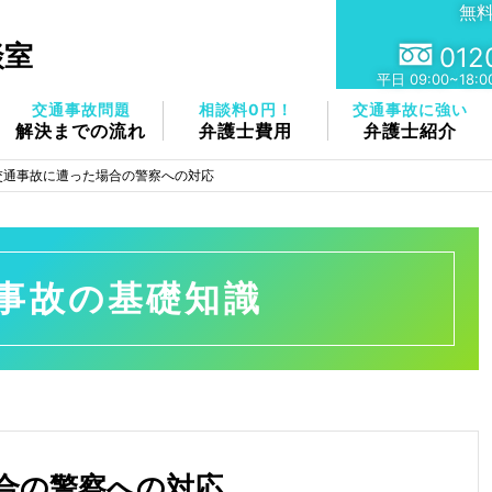
無
談室
012
平⽇ 09:00~18
交通事故問題
相談料0円！
交通事故に強い
解決までの流れ
弁護士費用
弁護士紹介
交通事故に遭った場合の警察への対応
事故の基礎知識
合の警察への対応