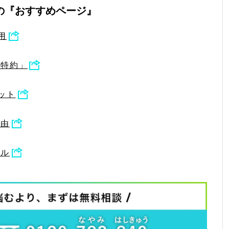
の『おすすめページ』
用
用特約」
ット
理由
ール