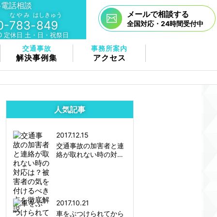
料電話相談
メールで相談する
なやみ
はしきゅう
0-
783
-
849
全国対応・24時間受付中
:00 定休⽇ 土・日・祝祭日
交通事故
事務所案内
解決事例集
アクセス
人気記事
2017.12.15
交通事故の加害者と連
絡が取れない時の対…
2017.10.21
車をぶつけられてから