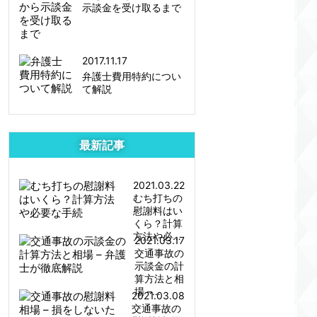
示談金を受け取るまで
2017.11.17
弁護士費用特約につい
て解説
最新記事
2021.03.22
むち打ちの
慰謝料はい
くら？計算
方法や必…
2021.03.17
交通事故の
示談金の計
算方法と相
場 –…
2021.03.08
交通事故の