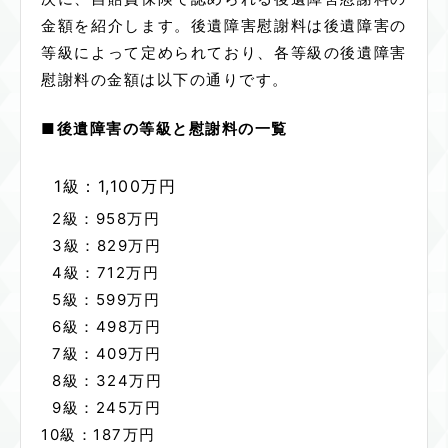
金額を紹介します。後遺障害慰謝料は後遺障害の
等級によって定められており、各等級の後遺障害
慰謝料の金額は以下の通りです。
■後遺障害の等級と慰謝料の一覧
1級：
1,100
万円
2級：
958
万円
3級：
829
万円
4級：
712
万円
5級：
599
万円
6級：
498
万円
7級：
409
万円
8級：
324
万円
9級：
245
万円
10級：
187
万円