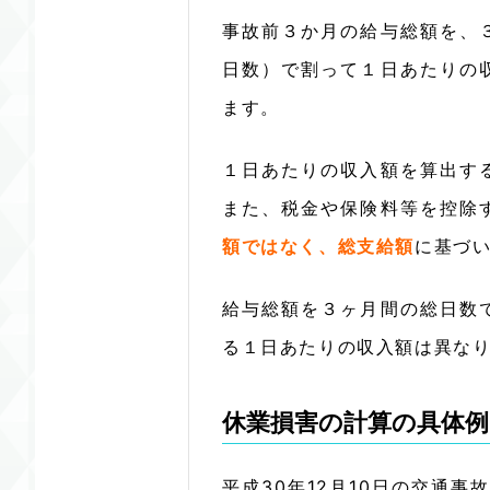
事故前３か月の給与総額を、
日数）で割って１日あたりの
ます。
１日あたりの収入額を算出す
また、税金や保険料等を控除
額ではなく、総支給額
に基づ
給与総額を３ヶ月間の総日数
る１日あたりの収入額は異な
休業損害の計算の具体例
平成30年12月10日の交通事