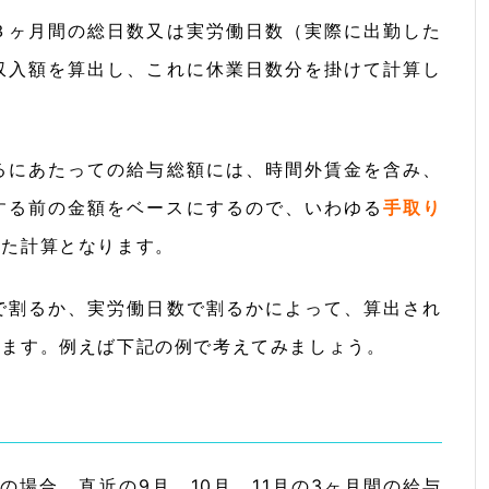
３ヶ月間の総日数又は実労働日数（実際に出勤した
収入額を算出し、これに休業日数分を掛けて計算し
るにあたっての給与総額には、時間外賃金を含み、
する前の金額をベースにするので、いわゆる
手取り
いた計算となります。
で割るか、実労働日数で割るかによって、算出され
ります。例えば下記の例で考えてみましょう。
故の場合、直近の9月、10月、11月の3ヶ月間の給与