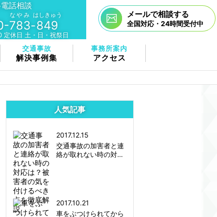
料電話相談
メールで相談する
なやみ
はしきゅう
0-
783
-
849
全国対応・24時間受付中
:00 定休⽇ 土・日・祝祭日
交通事故
事務所案内
解決事例集
アクセス
人気記事
2017.12.15
交通事故の加害者と連
絡が取れない時の対…
2017.10.21
車をぶつけられてから