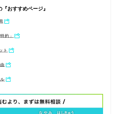
の『おすすめページ』
用
用特約」
ット
理由
ール