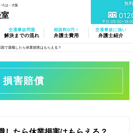
無
は - 大阪
談室
012
平⽇ 09:00~18
交通事故問題
相談料0円！
交通事故に強い
解決までの流れ
弁護士費用
弁護士紹介
原因で退職したら休業損害はもらえる？
損害賠償
職したら休業損害はもらえる？