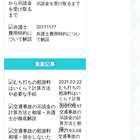
示談金を受け取るまで
2017.11.17
弁護士費用特約につい
て解説
最新記事
2021.03.22
むち打ちの
慰謝料はい
くら？計算
方法や必…
2021.03.17
交通事故の
示談金の計
算方法と相
場 –…
2021.03.08
交通事故の